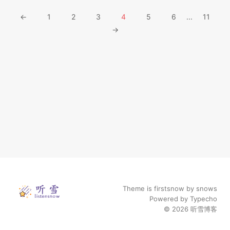
←
1
2
3
4
5
6
...
11
→
Theme is firstsnow by
snows
Powered by
Typecho
© 2026
听雪博客