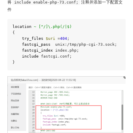
将
注释并添加一下配置文
include enable-php-73.conf;
件
location
~ [^/]\.php(/|$)
{

try_files
$uri
 =
404
;

fastcgi_pass
  unix:/tmp/php-cgi-73.sock;

fastcgi_index
 index.php;

include
 fastcgi.conf;

}