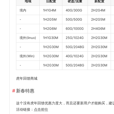
地域
旧配置
硬盘/流量
新配置
境内
1H1G4M
40G/300G
2H2G4M
-
1H2G5M
50G/500G
2H2G5M
-
1H2G6M
60G/1000G
2H4G6M
境外(linux)
1H1G30M
25G/1024G
2H2G30M
-
1H2G30M
50G/2048G
2H2G30M
境外(Win)
1H2G30M
40G/1024G
2H2G30M
-
1H2G30M
50G/2048G
2H2G30M
虎年回馈商城
新春特惠
这个没有虎年回馈优惠力度大，而且还要新用户才能购买，建
活动链接：
点击前往