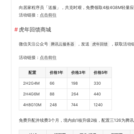
向居家程序员「送服」，共克时艰，免费领取4核4G8M轻量
活动链接：
点击前往
虎年回馈商城
微信关注公众号
，发送
，获取活动
腾讯云服务器
虎年回馈
活动链接：
点击前往
配置
价格1年
价格3年
价格5年
2H2G4M
66
198
330
2H4G6M
88
264
440
4H8G10M
248
744
1240
免费升配并续费3个月，境内由1核升级2核，配置三126为腾讯